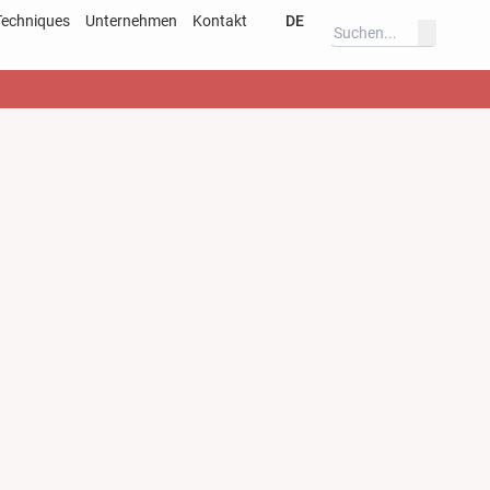
Techniques
Unternehmen
Kontakt
DE
verfahren
Deutsch
ar
English
s
Deutsch
English