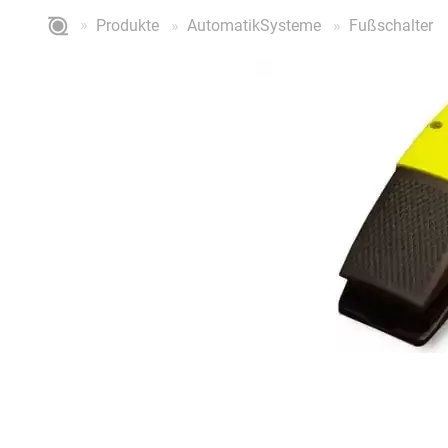
Produkte
AutomatikSysteme
Fußschalter