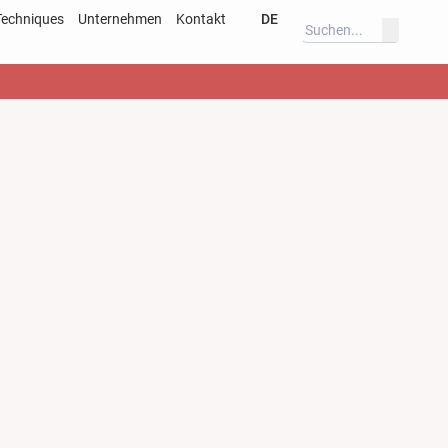
Techniques
Unternehmen
Kontakt
DE
verfahren
Deutsch
ar
English
s
Deutsch
English