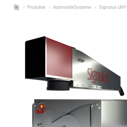
Produkte
AutomatikSysteme
Signolux UKP