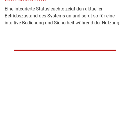
Eine integrierte Statusleuchte zeigt den aktuellen
Betriebszustand des Systems an und sorgt so für eine
intuitive Bedienung und Sicherheit während der Nutzung.
BellCape Aufsätze
Die werkzeuglos wechselbaren BellCape Aufsätze
ermöglichen präzises Arbeiten auf verschiedensten
Oberflächen. Ob komplexe Geometrien oder empfindliche
Materialien – die Aufsätze können flexibel angepasst
werden.