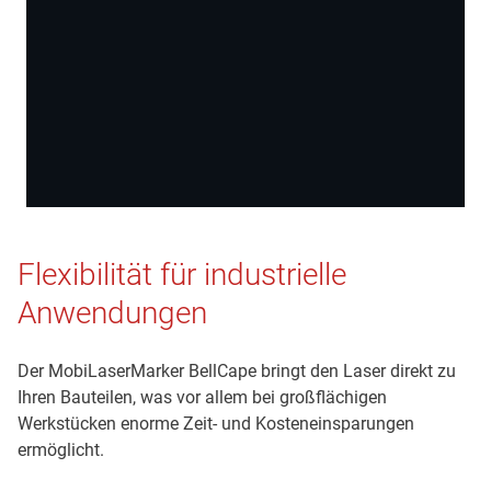
Flexibilität für industrielle
Dieser Inhalt wird von einer dritten Partei gehostet. Durch
die Anzeige des externen Inhalts akzeptieren Sie die
Anwendungen
Nutzungsbedingungen
von youtube.com.
Der MobiLaserMarker BellCape bringt den Laser direkt zu
Video Laden
Nicht mehr nachfragen
Ihren Bauteilen, was vor allem bei großflächigen
Werkstücken enorme Zeit- und Kosteneinsparungen
ermöglicht.