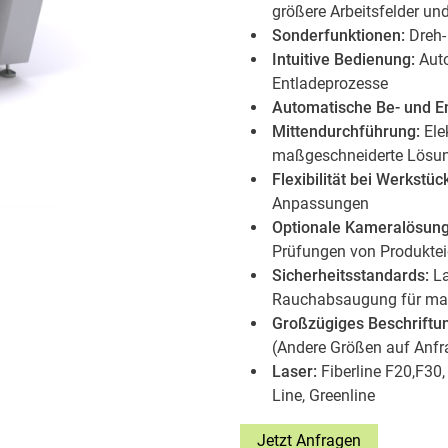
größere Arbeitsfelder 
Sonderfunktionen:
Dreh-
Intuitive Bedienung:
Auto
Entladeprozesse
Automatische Be- und 
Mittendurchführung:
Ele
maßgeschneiderte Lösu
Flexibilität bei Werkst
Anpassungen
Optionale Kameralösung
Prüfungen von Produkte
Sicherheitsstandards:
La
Rauchabsaugung für max
Großzügiges Beschriftun
(Andere Größen auf Anfr
Laser:
Fiberline F20,F30,
Line, Greenline
Jetzt Anfragen