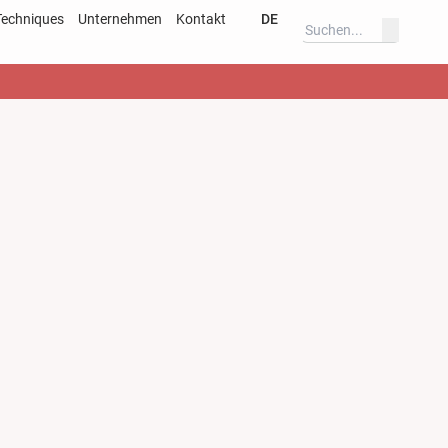
Techniques
Unternehmen
Kontakt
DE
verfahren
Deutsch
ar
English
s
Deutsch
English