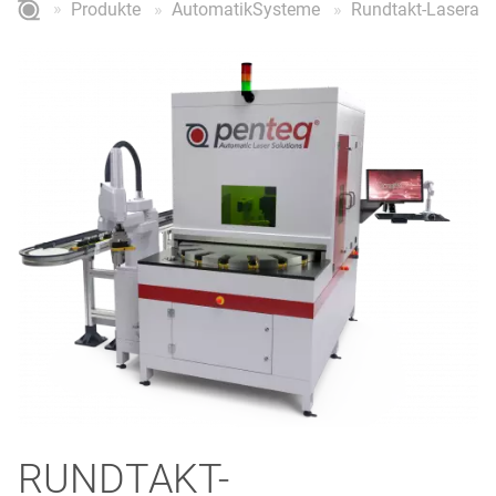
Produkte
AutomatikSysteme
Rundtakt-Laseran
RUNDTAKT-