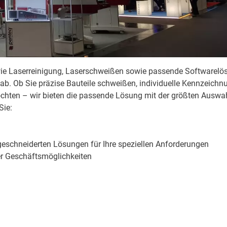
wie Laserreinigung, Laserschweißen sowie passende Softwarel
 ab. Ob Sie präzise Bauteile schweißen, individuelle Kennzeich
hten – wir bieten die passende Lösung mit der größten Auswah
Sie:
eschneiderten Lösungen für Ihre speziellen Anforderungen
r Geschäftsmöglichkeiten
besuchen und gemeinsam die Zukunft der industriellen Laserbear
erem Stand begrüßen zu dürfen!
Wir freuen uns auf den Austausc