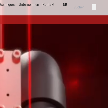
Techniques
Unternehmen
Kontakt
DE
verfahren
Deutsch
ar
English
s
Deutsch
English