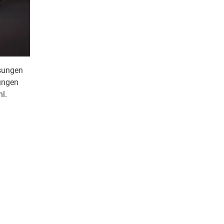
ösungen
nungen
l.
beitung zu
h mit