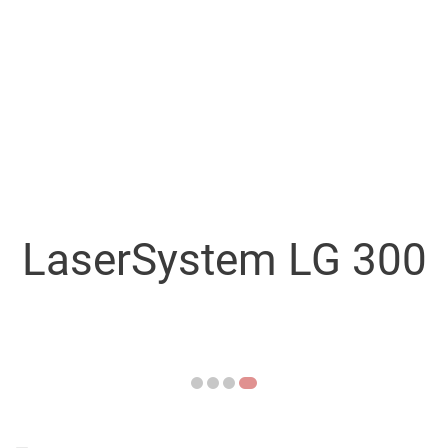
BEYOND
AMB 
ALL LIMITS
Schauen Sie vorbei auf 
Intelligent Lasersystems made in Austria