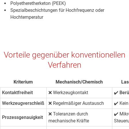
Polyetheretherketon (PEEK)
Spezialbeschichtungen für Hochfrequenz oder
Hochtemperatur
Vorteile gegenüber konventionellen
Verfahren
Kriterium
Mechanisch/Chemisch
Las
Kontaktfreiheit
❌ Werkzeugkontakt
✔️ Ber
Werkzeugverschleiß
❌ Regelmäßiger Austausch
✔️
Kein
❌ Toleranzen durch
✔️
Mikr
Prozessgenauigkeit
mechanische Kräfte
Steuer