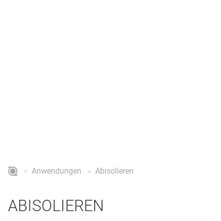
ABISOLIEREN
Abisolieren & Entlacken von Kupferdrähten für die
Elektronikindustrie
Anwendungen
Abisolieren
ABISOLIEREN