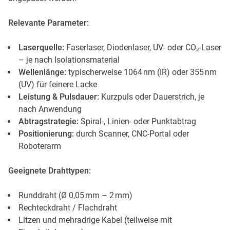
Relevante Parameter:
Laserquelle:
Faserlaser, Diodenlaser, UV- oder CO₂-Laser
– je nach Isolationsmaterial
Wellenlänge:
typischerweise 1064 nm (IR) oder 355 nm
(UV) für feinere Lacke
Leistung & Pulsdauer:
Kurzpuls oder Dauerstrich, je
nach Anwendung
Abtragstrategie:
Spiral-, Linien- oder Punktabtrag
Positionierung:
durch Scanner, CNC-Portal oder
Roboterarm
Geeignete Drahttypen:
Runddraht (Ø 0,05 mm – 2 mm)
Rechteckdraht / Flachdraht
Litzen und mehradrige Kabel (teilweise mit