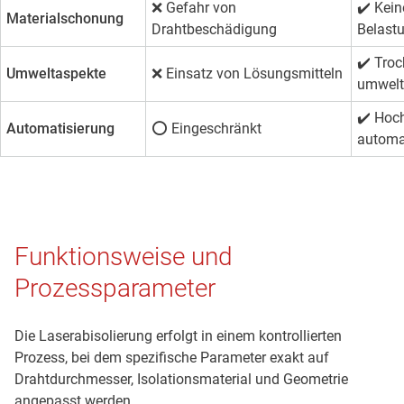
❌ Gefahr von
✔️
Kein
Materialschonung
Drahtbeschädigung
Belast
✔️
Troc
Umweltaspekte
❌ Einsatz von Lösungsmitteln
umwelt
✔️
Hoc
Automatisierung
⭕ Eingeschränkt
automa
Funktionsweise und
Prozessparameter
Die Laserabisolierung erfolgt in einem kontrollierten
Prozess, bei dem spezifische Parameter exakt auf
Drahtdurchmesser, Isolationsmaterial und Geometrie
angepasst werden.